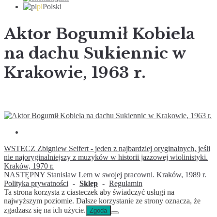
pl
Polski
Aktor Bogumił Kobiela
na dachu Sukiennic w
Krakowie, 1963 r.
WSTECZ
Zbigniew Seifert - jeden z najbardziej oryginalnych, jeśli
nie najoryginalniejszy z muzyków w historii jazzowej wiolinistyki.
Kraków, 1970 r.
NASTĘPNY
Stanislaw Lem w swojej pracowni. Kraków, 1989 r.
Polityka prywatności
-
Sklep
-
Regulamin
Ta strona korzysta z ciasteczek aby świadczyć usługi na
najwyższym poziomie. Dalsze korzystanie ze strony oznacza, że
zgadzasz się na ich użycie.
Zgoda