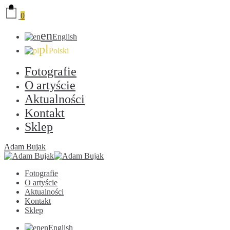
0
en
English
pl
Polski
Fotografie
O artyście
Aktualności
Kontakt
Sklep
Adam Bujak
Fotografie
O artyście
Aktualności
Kontakt
Sklep
en
English