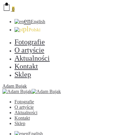
0
en
English
pl
Polski
Fotografie
O artyście
Aktualności
Kontakt
Sklep
Adam Bujak
Fotografie
O artyście
Aktualności
Kontakt
Sklep
en
English