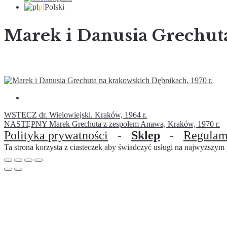
pl
Polski
Marek i Danusia Grechuta
WSTECZ
dr. Wielowiejski. Kraków, 1964 r.
NASTĘPNY
Marek Grechuta z zespołem Anawa, Kraków, 1970 r.
Polityka prywatności
-
Sklep
-
Regulam
Ta strona korzysta z ciasteczek aby świadczyć usługi na najwyższym p