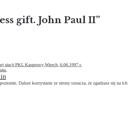
 gift. John Paul II”
nej stacji PKL Kasprowy Wierch, 6.06.1997 r.
ata.
in
oziomie. Dalsze korzystanie ze strony oznacza, że zgadzasz się na ich