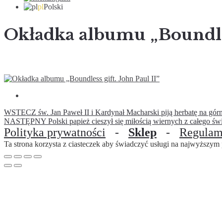
pl
Polski
Okładka albumu „Boundless
WSTECZ
św. Jan Paweł II i Kardynał Macharski piją herbatę na gór
NASTĘPNY
Polski papież cieszył się miłością wiernych z całego świ
Polityka prywatności
-
Sklep
-
Regulam
Ta strona korzysta z ciasteczek aby świadczyć usługi na najwyższym p