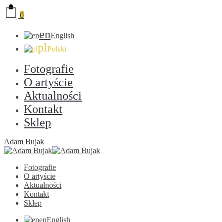
0
en
English
pl
Polski
Fotografie
O artyście
Aktualności
Kontakt
Sklep
Adam Bujak
Fotografie
O artyście
Aktualności
Kontakt
Sklep
en
English