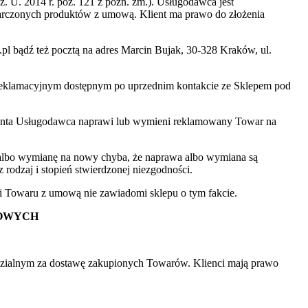
U. 2014 r. poz. 121 z późn. zm.). Usługodawca jest
starczonych produktów z umową. Klient ma prawo do złożenia
l bądź też pocztą na adres Marcin Bujak, 30-328 Kraków, ul.
reklamacyjnym dostępnym po uprzednim kontakcie ze Sklepem pod
Klienta Usługodawca naprawi lub wymieni reklamowany Towar na
 albo wymianę na nowy chyba, że naprawa albo wymiana są
odzaj i stopień stwierdzonej niezgodności.
ści Towaru z umową nie zawiadomi sklepu o tym fakcie.
BOWYCH
zialnym za dostawę zakupionych Towarów. Klienci mają prawo