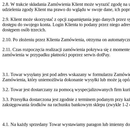
2.8. W trakcie składania Zamówienia Klient może wyrazić zgodę na
udzielenia zgody Klient ma prawo do wglądu w swoje dane, ich popra
2.9. Klient może skorzystać z opcji zapamiętania jego danych przez 
dostępu do swojego konta. Login Klienta to podany przez niego adre
dostępem osób trzecich.
2.10. Po złożeniu przez Klienta Zamówienia, otrzyma on automatyc
2.11. Czas rozpoczęcia realizacji zamówienia pokrywa się z mom
zamówienia w przypadku płatności poprzez serwis dotPay.
3.1. Towar wysyłany jest pod adres wskazany w formularzu Zamówie
Zamówienia, który uniemożliwia dokonanie wysyłki lub może ją opó
3.2. Towar jest dostarczany za pomocą wyspecjalizowanych firm kuri
3.3. Przesyłka dostarczona jest zgodnie z terminem podanym przy ka
zaksięgowania środków na rachunku bankowym sklepu (zwykle 1-2 d
4.1. Na każdy sprzedany Towar wystawiamy paragon lub imienny d