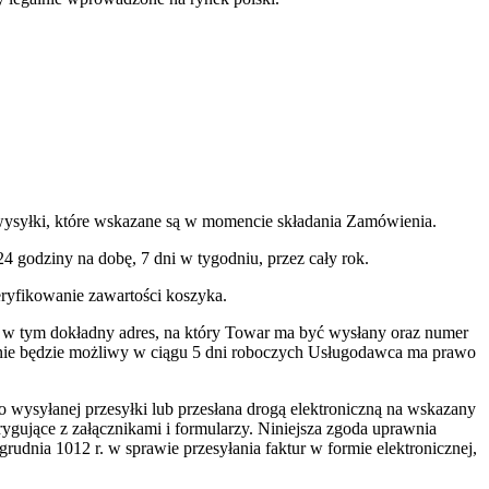
 wysyłki, które wskazane są w momencie składania Zamówienia.
 godziny na dobę, 7 dni w tygodniu, przez cały rok.
ryfikowanie zawartości koszyka.
e w tym dokładny adres, na który Towar ma być wysłany oraz numer
em nie będzie możliwy w ciągu 5 dni roboczych Usługodawca ma prawo
o wysyłanej przesyłki lub przesłana drogą elektroniczną na wskazany
rygujące z załącznikami i formularzy. Niniejsza zgoda uprawnia
udnia 1012 r. w sprawie przesyłania faktur w formie elektronicznej,