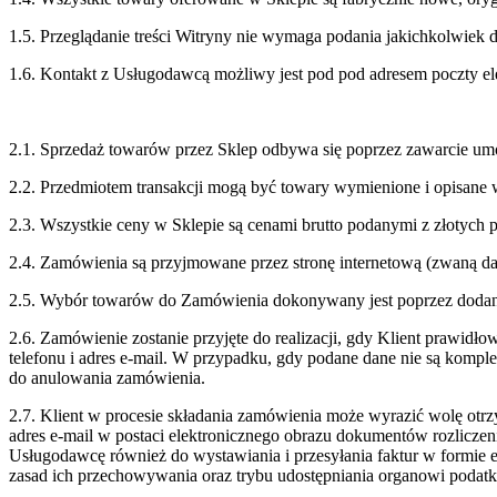
1.5. Przeglądanie treści Witryny nie wymaga podania jakichkolwiek 
1.6. Kontakt z Usługodawcą możliwy jest pod pod adresem poczty e
2.1. Sprzedaż towarów przez Sklep odbywa się poprzez zawarcie umo
2.2. Przedmiotem transakcji mogą być towary wymienione i opisane w
2.3. Wszystkie ceny w Sklepie są cenami brutto podanymi z złotych
2.4. Zamówienia są przyjmowane przez stronę internetową (zwaną dal
2.5. Wybór towarów do Zamówienia dokonywany jest poprzez dodanie
2.6. Zamówienie zostanie przyjęte do realizacji, gdy Klient prawi
telefonu i adres e-mail. W przypadku, gdy podane dane nie są kompl
do anulowania zamówienia.
2.7. Klient w procesie składania zamówienia może wyrazić wolę otrzy
adres e-mail w postaci elektronicznego obrazu dokumentów rozliczeni
Usługodawcę również do wystawiania i przesyłania faktur w formie el
zasad ich przechowywania oraz trybu udostępniania organowi podat