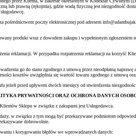
ego przez Klienta, w zakresie określonym w Kodeksie Cywilnym (Dz. 
czną lub prawną (rękojmia), gdzie wadą fizyczną jest niezgodność do
Usługodawcę.
za pośrednictwem poczty elektronicznej pod adresem info@adambujak.p
amowany produkt wraz z dowodem zakupu i wypełnionym zgłoszeniem 
łożenia reklamacji. W przypadku rozpatrzenia reklamacji na korzyść 
rowadzenia go do stanu zgodnego z umową przez nieodpłatną naprawę
ości kosztów uwzględnia się wartość towaru zgodnego z umową oraz r
agrafu jeżeli przed upływem dwóch miesięcy od stwierdzenia niezgodno
OLITYKA PRYWATNOŚCI ORAZ OCHRONA DANYCH OSO
Klientów Sklepu w związku z zakupami jest Usługodawca.
zedaży, w związku z tym mogą być przekazywane podmiotom odpowied
przekazywane dobrowolnie.
krywaniu i korygowaniu błędów we wprowadzanych danych: