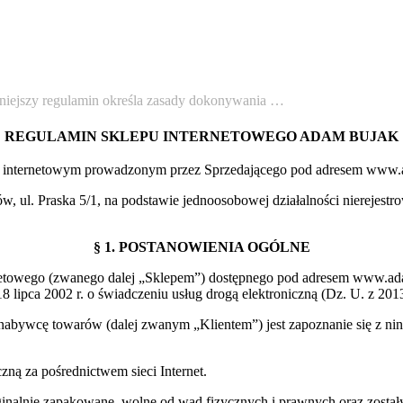
regulamin określa zasady dokonywania …
REGULAMIN SKLEPU INTERNETOWEGO ADAM BUJAK
ie internetowym prowadzonym przez Sprzedającego pod adresem www.
w, ul. Praska 5/1, na podstawie jednoosobowej działalności niereje
§ 1. POSTANOWIENIA OGÓLNE
ernetowego (zwanego dalej „Sklepem”) dostępnego pod adresem www.ad
lipca 2002 r. o świadczeniu usług drogą elektroniczną (Dz. U. z 2013 
abywcę towarów (dalej zwanym „Klientem”) jest zapoznanie się z nin
zną za pośrednictwem sieci Internet.
ginalnie zapakowane, wolne od wad fizycznych i prawnych oraz został