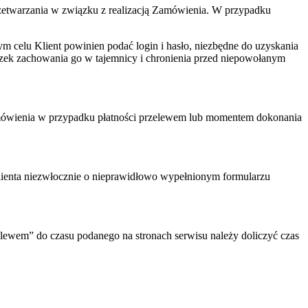
zetwarzania w związku z realizacją Zamówienia. W przypadku
ym celu Klient powinien podać login i hasło, niezbędne do uzyskania
iązek zachowania go w tajemnicy i chronienia przed niepowołanym
mówienia w przypadku płatności przelewem lub momentem dokonania
lienta niezwłocznie o nieprawidłowo wypełnionym formularzu
elewem” do czasu podanego na stronach serwisu należy doliczyć czas