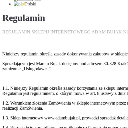
pl
Polski
Regulamin
REGULAMIN SKLEPU INTERNETOWEGO ADAM BUJAK Niniejszy 
Niniejszy regulamin określa zasady dokonywania zakupów w sklep
Sprzedającym jest Marcin Bujak dostępny pod adresem 30-328 Krakó
zamiennie „Usługodawcą”.
1.1. Niniejszy Regulamin określa zasady korzystania ze sklepu int
Regulamin jest regulaminem, o którym mowa w art. 8 ustawy z dnia 18 
1.2. Warunkiem złożenia Zamówienia w sklepie internetowym przez n
realizacji Zamówienia.
1.3. Sklep internetowy www.adambujak.pl, prowadzi sprzedaż detalic
1.4. Wszystkie towary oferowane w Sklepie są fabrycznie nowe, ory