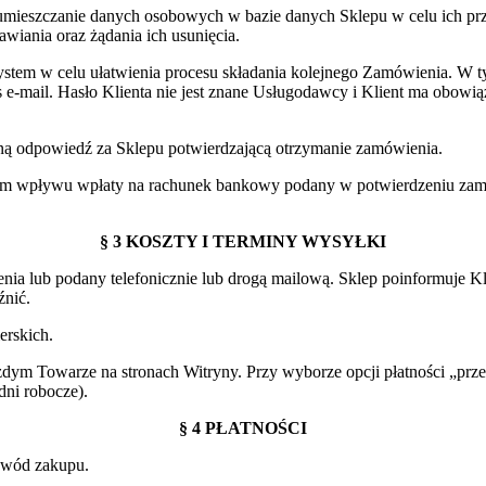
 umieszczanie danych osobowych w bazie danych Sklepu w celu ich pr
wiania oraz żądania ich usunięcia.
system w celu ułatwienia procesu składania kolejnego Zamówienia. W t
s e-mail. Hasło Klienta nie jest znane Usługodawcy i Klient ma obow
zną odpowiedź za Sklepu potwierdzającą otrzymanie zamówienia.
entem wpływu wpłaty na rachunek bankowy podany w potwierdzeniu za
§ 3 KOSZTY I TERMINY WYSYŁKI
nia lub podany telefonicznie lub drogą mailową. Sklep poinformuje K
źnić.
erskich.
żdym Towarze na stronach Witryny. Przy wyborze opcji płatności „prz
ni robocze).
§ 4 PŁATNOŚCI
owód zakupu.