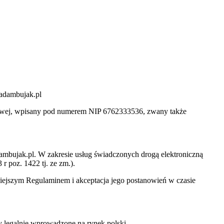
adambujak.pl
strowej, wpisany pod numerem NIP 6762333536, zwany także
ambujak.pl. W zakresie usług świadczonych drogą elektroniczną
r poz. 1422 tj. ze zm.).
iejszym Regulaminem i akceptacja jego postanowień w czasie
y legalnie wprowadzone na rynek polski.