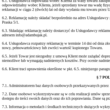
6.1. Usługodawca odpowiada wobec Klienta za wady towaru zakupion
odpowiedzialny wobec Klienta, jeżeli sprzedany towar ma wadę fizy
reklamacji w ciągu 2 (dwóch) lat od daty wydania mu towaru przez 
6.2. Reklamację należy składać bezpośrednio na adres Usługodawcy 
Praska 5/1.
6.3. Składając reklamację należy dostarczyć do Usługodawcy rekl
adresem info@adambujak.pl.
6.4. Usługodawca rozpatrzy reklamację w terminie 14 dni od dnia z
nowy, pełnowartościowy lub zwróci wartość kupionego Towaru.
6.5. Jeżeli Towar jest niezgodny z umową Klient może zażądać dop
niemożliwe lub wymagają nadmiernych kosztów. Przy ocenie nadmiern
6.6. Klient traci uprawnienia określone w pkt. 6.5. niniejszego par
§ 7 P
7.1. Administratorem baz danych osobowych przekazywanych przez 
7.2. Dane osobowe wykorzystywane są w celu realizacji umów spr
dostępu do treści swoich danych oraz do ich poprawiania. Dane są 
7.3. Informacja o metodach i środkach technicznych służących wy