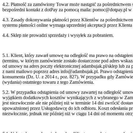
4.2. Płatność za zamówiony Towar może nastąpić za pośrednictwem s
bezpośredni kontakt z dotPay za pomocą maila: pomoc@dotpay.pl w g
4.3. Zasady dokonywania płatności przez Klientów za pośrednictwem
systemu płatności online wymaga uprzedniej akceptacji przez Klient
4.4. Sklep nie prowadzi sprzedaży i wysyłek za pobraniem.
5.1. Klient, który zawarł umowę na odległość ma prawo na odstąpie
(terminu, w którym zamówienie zostało dostarczone pod adres wskaz
od umowy na adres poczty elektronicznej adambujak.pl/sklep lub za 
z nami mailowo poprzez adres info@adambujak.pl. Prawo odstąpieni
konsumenta (Dz. U. z 2014 r., poz. 827). W przypadku gdy Zamówieni
(wydania) ostatniego towaru z tego Zamówienia.
5.2. W przypadku odstąpienia od umowy zawartej na odległość umowa
wyjątkiem dodatkowych kosztów wynikających z wybranego w Zamówie
jest niezwłocznie ale nie później niż w terminie 14 dni zwrócić do
upoważnionej przez Usługodawcę do ich odbioru. Koszt odesłania
niezwłocznie, jednak nie później niż w ciągu 14 dni od momentu o