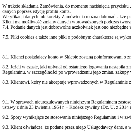
W trakcie składania Zamówienia, do momentu naciśnięcia przycisk
danych poprzez edycję profilu konta.
Weryfikacji danych lub korekty Zamówienia można dokonać także p
Klient ma możliwość zmiany danych wprowadzonych podczas tworze
7.4. Podanie danych jest dobrowolne aczkolwiek jest ono niezbędne 
7.5. Pliki cookies a także inne pliki o podobnym charakterze są wy
8.1. Klienci posiadający konto w Sklepie zostaną poinformowani o 
8.2. Jeżeli w czasie, jaki upłynął od ostatniego logowania nastąpił
Regulaminu, w szczególności po wprowadzeniu jego zmian, zakupy w
8.3. Klientowi, który nie akceptuje wprowadzonych w Regulaminie z
9.1. W sprawach nieuregulowanych niniejszym Regulaminem zastosowa
ustawy z dnia 23 kwietnia 1964 r. – Kodeks cywilny (Dz. U. z 2014 r
9.2. Spory wynikające ze stosowania niniejszego Regulaminu i w 
9.3. Klient oświadcza, że podane przez niego Usługodawcy dane, a