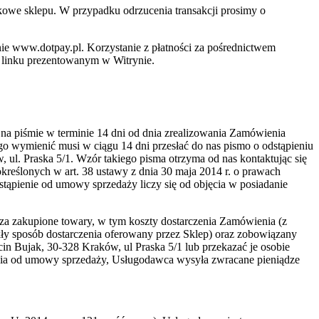
kowe sklepu. W przypadku odrzucenia transakcji prosimy o
ie www.dotpay.pl. Korzystanie z płatności za pośrednictwem
w linku prezentowanym w Witrynie.
na piśmie w terminie 14 dni od dnia zrealizowania Zamówienia
o wymienić musi w ciągu 14 dni przesłać do nas pismo o odstąpieniu
 ul. Praska 5/1. Wzór takiego pisma otrzyma od nas kontaktując się
eślonych w art. 38 ustawy z dnia 30 maja 2014 r. o prawach
tąpienie od umowy sprzedaży liczy się od objęcia w posiadanie
za zakupione towary, w tym koszty dostarczenia Zamówienia (z
y sposób dostarczenia oferowany przez Sklep) oraz zobowiązany
in Bujak, 30-328 Kraków, ul Praska 5/1 lub przekazać je osobie
nia od umowy sprzedaży, Usługodawca wysyła zwracane pieniądze