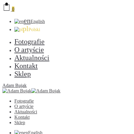
0
en
English
pl
Polski
Fotografie
O artyście
Aktualności
Kontakt
Sklep
Adam Bujak
Fotografie
O artyście
Aktualności
Kontakt
Sklep
en
English