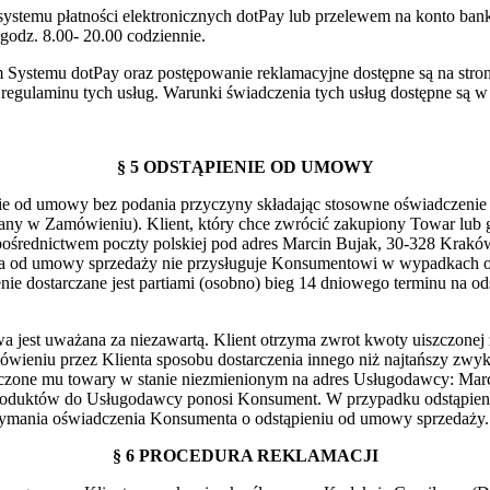
ystemu płatności elektronicznych dotPay lub przelewem na konto ban
odz. 8.00- 20.00 codziennie.
 Systemu dotPay oraz postępowanie reklamacyjne dostępne są na stron
a regulaminu tych usług. Warunki świadczenia tych usług dostępne są 
§ 5 ODSTĄPIENIE OD UMOWY
nie od umowy bez podania przyczyny składając stosowne oświadczenie 
any w Zamówieniu). Klient, który chce zwrócić zakupiony Towar lub g
pośrednictwem poczty polskiej pod adres Marcin Bujak, 30-328 Kraków,
a od umowy sprzedaży nie przysługuje Konsumentowi w wypadkach okr
e dostarczane jest partiami (osobno) bieg 14 dniowego terminu na ods
 jest uważana za niezawartą. Klient otrzyma zwrot kwoty uiszczonej 
niu przez Klienta sposobu dostarczenia innego niż najtańszy zwykł
starczone mu towary w stanie niezmienionym na adres Usługodawcy: Marc
 produktów do Usługodawcy ponosi Konsument. W przypadku odstąpie
trzymania oświadczenia Konsumenta o odstąpieniu od umowy sprzedaży.
§ 6 PROCEDURA REKLAMACJI