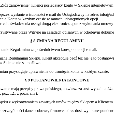
u „Złóż zamówienie” Klienci posiadający konto w Sklepie interneto
oprzez wysłanie wiadomości e-mail do Usługodawcy na adres info@ad
nia Konta w każdym czasie w ramach udostępnionych opcji.
w celu świadczenia usługi drogą elektroniczną oraz wykonania umowy s
korzystywane przez Witrynę na zasadach opisanych w odrębnym dokumen
§ 8 ZMIANA REGULAMINU
zmianie Regulaminu za pośrednictwem korespondencji e-mail.
a zmiana Regulaminu Sklepu, Klient akceptuje bądź też nie jego posta
 Sklepie nie są możliwe.
mian przysługuje uprawnienie do usunięcia konta w każdym czasie.
§ 9 POSTANOWIENIA KOŃCOWE
nie mają przepisy prawa polskiego, a zwłaszcza -ustawy z dnia 24 c
. poz. 121 z późn. zm.).
związku z wykonywaniem zawartych umów między Sklepem a Klientem b
 w szczególności dane osobowe, firmowe, adres dostawy i koresponde