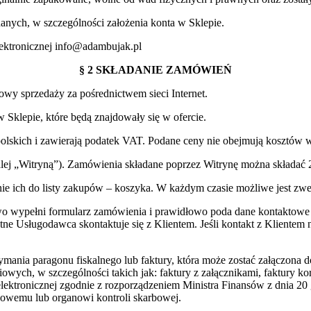
danych, w szczególności założenia konta w Sklepie.
lektronicznej info@adambujak.pl
§ 2 SKŁADANIE ZAMÓWIEŃ
wy sprzedaży za pośrednictwem sieci Internet.
 Sklepie, które będą znajdowały się w ofercie.
 polskich i zawierają podatek VAT. Podane ceny nie obejmują kosztów
ej „Witryną”). Zamówienia składane poprzez Witrynę można składać 24
 ich do listy zakupów – koszyka. W każdym czasie możliwe jest zwe
dłowo wypełni formularz zamówienia i prawidłowo poda dane kontaktow
etne Usługodawca skontaktuje się z Klientem. Jeśli kontakt z Klient
mania paragonu fiskalnego lub faktury, która może zostać załączona d
owych, w szczególności takich jak: faktury z załącznikami, faktury ko
ektronicznej zgodnie z rozporządzeniem Ministra Finansów z dnia 20 gr
kowemu lub organowi kontroli skarbowej.