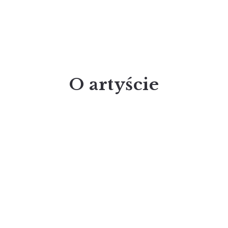
O artyście
Adam Bujak, artysta fotografik, urodził
się w 1942 r. w Krakowie i z tym miastem
związana jest znacząca część jego
twórczości. Najznamienitszym
krakowianinem fotografowanym przez
niego był Karol Wojtyła – Papież św. Jana
Paweł II. Otrzymał około stu
prestiżowych nagród. Jego albumy