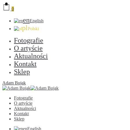
0
en
English
pl
Polski
Fotografie
O artyście
Aktualności
Kontakt
Sklep
Adam Bujak
Fotografie
O artyście
Aktualności
Kontakt
Sklep
en
English