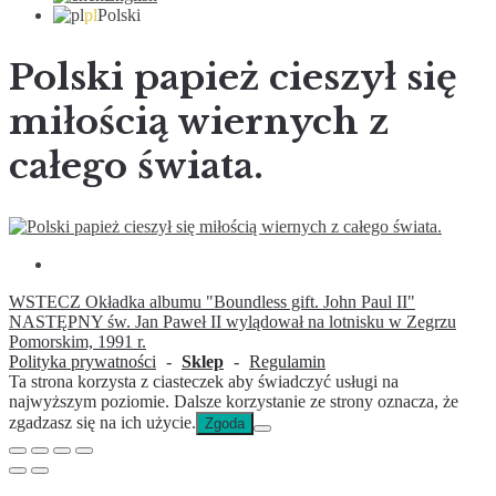
pl
Polski
Polski papież cieszył się
miłością wiernych z
całego świata.
WSTECZ
Okładka albumu "Boundless gift. John Paul II"
NASTĘPNY
św. Jan Paweł II wylądował na lotnisku w Zegrzu
Pomorskim, 1991 r.
Polityka prywatności
-
Sklep
-
Regulamin
Ta strona korzysta z ciasteczek aby świadczyć usługi na
najwyższym poziomie. Dalsze korzystanie ze strony oznacza, że
zgadzasz się na ich użycie.
Zgoda