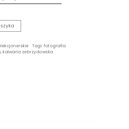
oszyka
olekcjonerskie
Tagi:
fotografia
a
,
kalwaria zebrzydowska