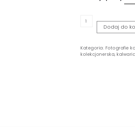
Dodaj do k
Kategoria:
Fotografie k
kolekcjonerska
,
kalwari