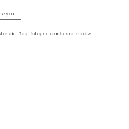
oszyka
utorskie
Tagi:
fotografia autorska
,
kraków