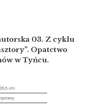
autorska 03. Z cyklu
asztory”. Opatctwo
nów w Tyńcu.