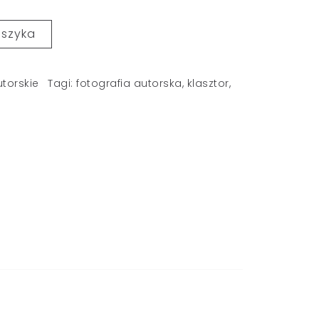
oszyka
utorskie
Tagi:
fotografia autorska
,
klasztor
,