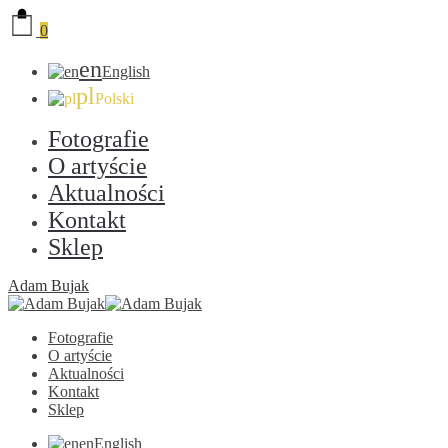
0
en
English
pl
Polski
Fotografie
O artyście
Aktualności
Kontakt
Sklep
Adam Bujak
Fotografie
O artyście
Aktualności
Kontakt
Sklep
en
English