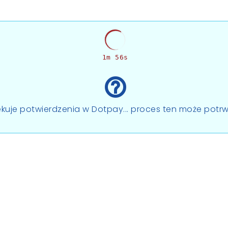
1m 56s
help_outline
kuje potwierdzenia w Dotpay... proces ten może potrw