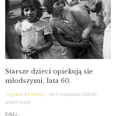
Starsze dzieci opiekują sie
młodszymi, lata 60.
Cyganie
Portrety
ON 5 listopada 2018
BY:
adam bujak
DALEJ...