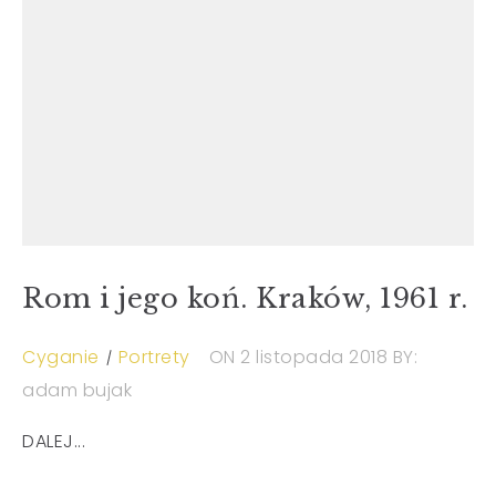
Rom i jego koń. Kraków, 1961 r.
Cyganie
Portrety
ON 2 listopada 2018
BY:
adam bujak
DALEJ...