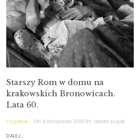
Starszy Rom w domu na
krakowskich Bronowicach.
Lata 60.
Cyganie
ON 4 listopada 2018
BY: adam bujak
DALEJ...