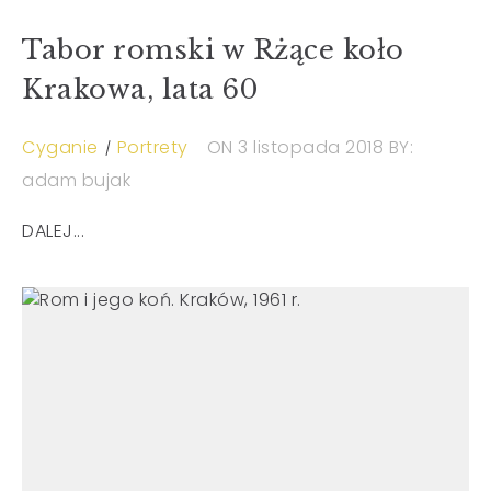
Tabor romski w Rżące koło
Krakowa, lata 60
Cyganie
Portrety
ON 3 listopada 2018
BY:
adam bujak
DALEJ...