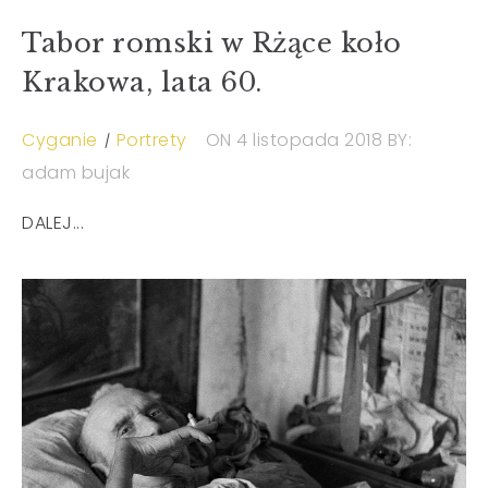
Tabor romski w Rżące koło
Krakowa, lata 60.
Cyganie
Portrety
ON 4 listopada 2018
BY:
adam bujak
DALEJ...