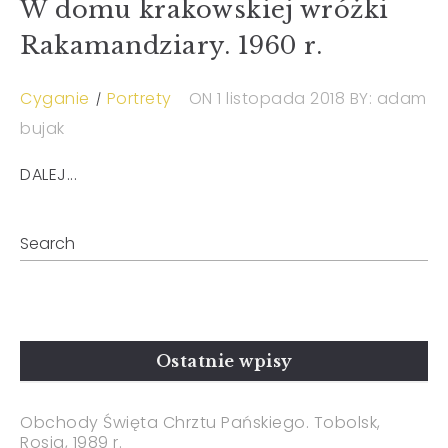
W domu krakowskiej wróżki
Rakamandziary. 1960 r.
Cyganie
Portrety
ON 1 listopada 2018
BY: adam
bujak
DALEJ...
Ostatnie wpisy
Obchody Święta Chrztu Pańskiego. Tobolsk,
Rosja, 1989 r.